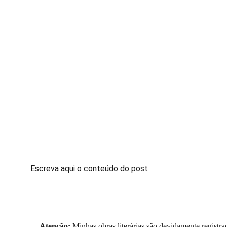
Escreva aqui o conteúdo do post
Atenção:
 Minhas obras literárias são devidamente registr