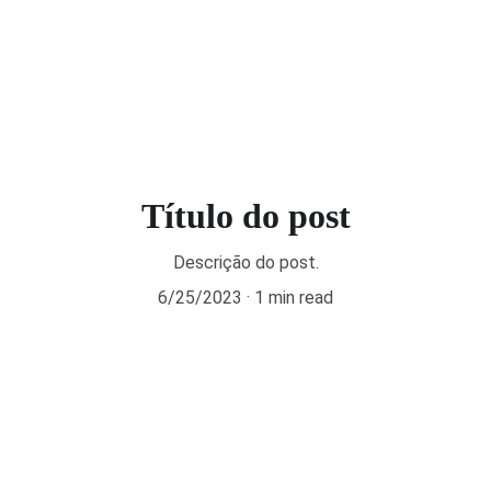
Início
Poesias
Crônicas
Contos (Leitura Rápida)
Haicai
Título do post
Descrição do post.
6/25/2023
1 min read